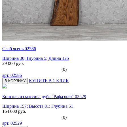
Слэб ясень 02586
Ширина 30; Глубина 5; Длина 125
29 000 руб.
(0)
арт.
02586
КУПИТЬ В 1 КЛИК
В КОРЗИНУ
Консоль из массива дуба "Рафаэлло" 02529
Ширина 157; Высота 81; Глубина 51
164 000 руб.
(0)
арт.
02529