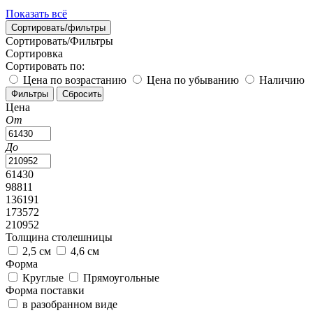
Показать всё
Сортировать/фильтры
Сортировать/Фильтры
Сортировка
Сортировать по:
Цена по возрастанию
Цена по убыванию
Наличию
Цена
От
До
61430
98811
136191
173572
210952
Толщина столешницы
2,5 см
4,6 см
Форма
Круглые
Прямоугольные
Форма поставки
в разобранном виде