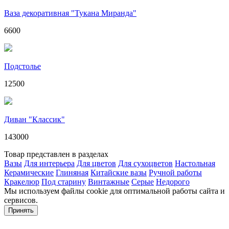
Ваза декоративная "Тукана Миранда"
6600
Подстолье
12500
Диван "Классик"
143000
Товар представлен в разделах
Вазы
Для интерьера
Для цветов
Для сухоцветов
Настольная
Керамические
Глиняная
Китайские вазы
Ручной работы
Кракелюр
Под старину
Винтажные
Серые
Недорого
Мы используем файлы cookie для оптимальной работы сайта и
сервисов.
Подробнее в политике конфидециальности.
Принять