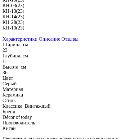
КН-03(23)
КН-13(23)
КН-14(23)
КН-28(23)
КН-10(23)
Характеристики
Описание
Отзывы
Ширина, см
23
Глубина, см
11
Высота, см
36
Цвет
Серый
Материал
Керамика
Стиль
Классика, Винтажный
Бренд
Décor of today
Производитель
Китай
Декоративная ваза в классическом стиле из коллекции