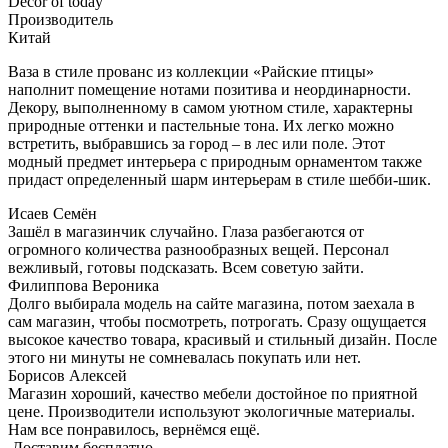
Décor of today
Производитель
Китай
Ваза в стиле прованс из коллекции «Райские птицы»
наполнит помещение нотами позитива и неординарности.
Декору, выполненному в самом уютном стиле, характерны
природные оттенки и пастельные тона. Их легко можно
встретить, выбравшись за город – в лес или поле. Этот
модный предмет интерьера с природным орнаментом также
придаст определенный шарм интерьерам в стиле шебби-шик.
Исаев Семён
Зашёл в магазинчик случайно. Глаза разбегаются от
огромного количества разнообразных вещей. Персонал
вежливый, готовы подсказать. Всем советую зайти.
Филиппова Вероника
Долго выбирала модель на сайте магазина, потом заехала в
сам магазин, чтобы посмотреть, потрогать. Сразу ощущается
высокое качество товара, красивый и стильный дизайн. После
этого ни минуты не сомневалась покупать или нет.
Борисов Алексей
Магазин хороший, качество мебели достойное по приятной
цене. Производители используют экологичные материалы.
Нам все понравилось, вернёмся ещё.
Доставим бесплатно