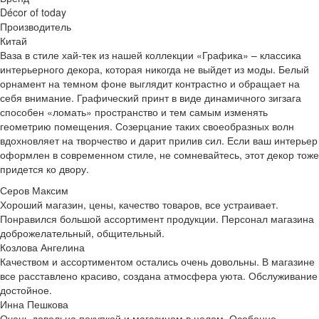
Décor of today
Производитель
Китай
Ваза в стиле хай-тек из нашей коллекции «Графика» – классика
интерьерного декора, которая никогда не выйдет из моды. Белый
орнамент на темном фоне выглядит контрастно и обращает на
себя внимание. Графический принт в виде динамичного зигзага
способен «ломать» пространство и тем самым изменять
геометрию помещения. Созерцание таких своеобразных волн
вдохновляет на творчество и дарит прилив сил. Если ваш интерьер
оформлен в современном стиле, не сомневайтесь, этот декор тоже
придется ко двору.
Серов Максим
Хороший магазин, цены, качество товаров, все устраивает.
Понравился большой ассортимент продукции. Персонал магазина
доброжелательный, общительный.
Козлова Ангелина
Качеством и ассортиментом остались очень довольны. В магазине
все расставлено красиво, создана атмосфера уюта. Обслуживание
достойное.
Инна Пешкова
Очень довольна покупкой и магазином в целом. Особенно