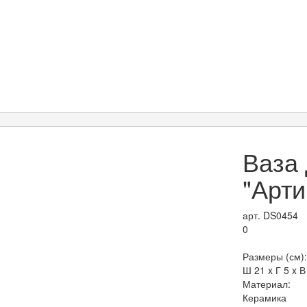
Ваза
"Арт
арт. DS0454
0
Размеры (см):
Ш 21 x Г 5 x В
Материал:
Керамика