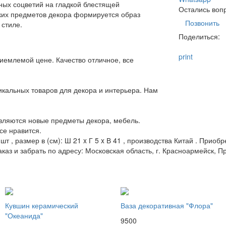
ных соцветий на гладкой блестящей
Остались воп
аких предметов декора формируется образ
Позвонить
 стиле.
Поделиться:
print
иемлемой цене. Качество отличное, все
кальных товаров для декора и интерьера. Нам
являются новые предметы декора, мебель.
се нравится.
шт , размер в (см): Ш 21 x Г 5 x В 41 , производства Китай . Прио
аказ и забрать по адресу: Московская область, г. Красноармейск, Пр
Кувшин керамический
Ваза декоративная "Флора"
"Океанида"
9500