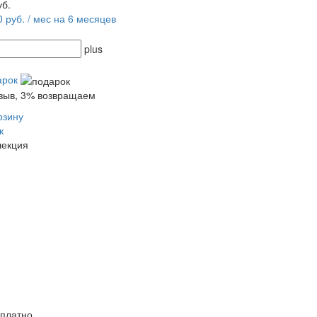
уб.
0 руб. / мес на 6 месяцев
plus
арок
тзыв, 3% возвращаем
рзину
к
лекция
сплатно