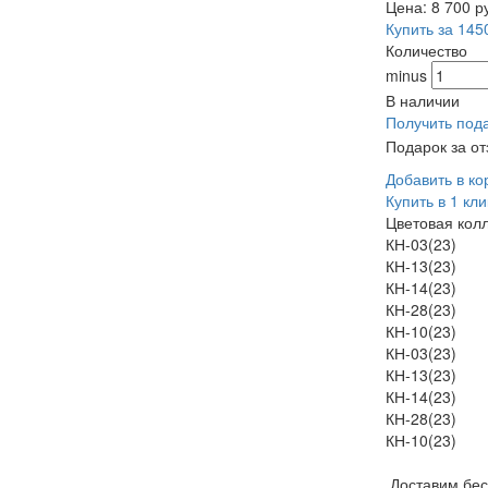
Цена:
8 700
р
Купить за 145
Количество
minus
В наличии
Получить под
Подарок за о
Добавить в ко
Купить в 1 кли
Цветовая кол
КН-03(23)
КН-13(23)
КН-14(23)
КН-28(23)
КН-10(23)
КН-03(23)
КН-13(23)
КН-14(23)
КН-28(23)
КН-10(23)
Доставим бе