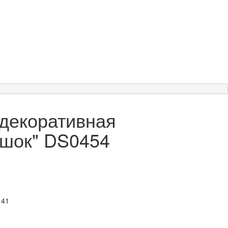
 декоративная
ишок" DS0454
 41