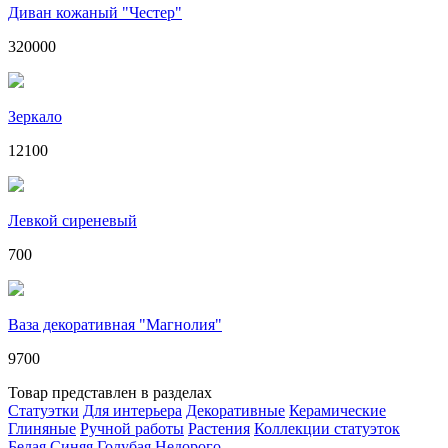
Диван кожаный "Честер"
320000
Зеркало
12100
Левкой сиреневый
700
Ваза декоративная "Магнолия"
9700
Товар представлен в разделах
Статуэтки
Для интерьера
Декоративные
Керамические
Глиняные
Ручной работы
Растения
Коллекции статуэток
Белая
Синяя
Голубая
Недорого