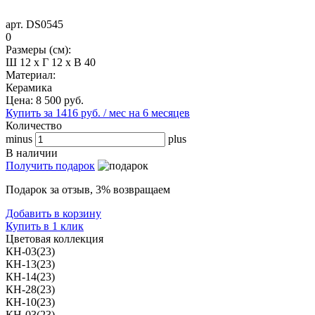
арт. DS0545
0
Размеры (см):
Ш 12 x Г 12 x В 40
Материал:
Керамика
Цена:
8 500
руб.
Купить за 1416 руб. / мес на 6 месяцев
Количество
minus
plus
В наличии
Получить подарок
Подарок за отзыв, 3% возвращаем
Добавить в корзину
Купить в 1 клик
Цветовая коллекция
КН-03(23)
КН-13(23)
КН-14(23)
КН-28(23)
КН-10(23)
КН-03(23)