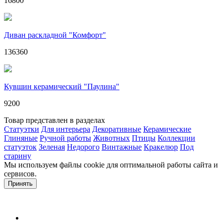
16800
Диван раскладной "Комфорт"
136360
Кувшин керамический "Паулина"
9200
Товар представлен в разделах
Статуэтки
Для интерьера
Декоративные
Керамические
Глиняные
Ручной работы
Животных
Птицы
Коллекции
статуэток
Зеленая
Недорого
Винтажные
Кракелюр
Под
старину
Мы используем файлы cookie для оптимальной работы сайта и
сервисов.
Подробнее в политике конфидециальности.
Принять