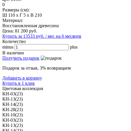
0
Размеры (см):
Ш 110 x Г 5 x В 210
Материал:
Восстановленная древесина
Цена:
81 200
руб.
Купить за 13533 руб. / мес на 6 месяцев
Количество
minus
plus
В наличии
Получить подарок
Подарок за отзыв, 3% возвращаем
Добавить в корзину
Купить в 1 клик
Цветовая коллекция
КН-03(23)
КН-13(23)
КН-14(23)
КН-28(23)
КН-10(23)
КН-03(23)
КН-13(23)
КН-14(23)