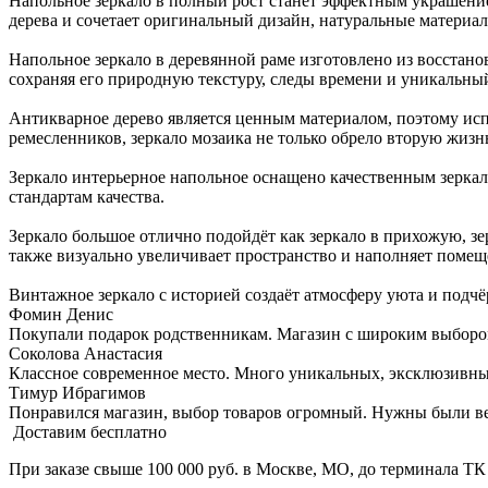
Напольное зеркало в полный рост станет эффектным украшени
дерева и сочетает оригинальный дизайн, натуральные материал
Напольное зеркало в деревянной раме изготовлено из восстан
сохраняя его природную текстуру, следы времени и уникальный
Антикварное дерево является ценным материалом, поэтому исп
ремесленников, зеркало мозаика не только обрело вторую жизнь
Зеркало интерьерное напольное оснащено качественным зеркал
стандартам качества.
Зеркало большое отлично подойдёт как зеркало в прихожую, зер
также визуально увеличивает пространство и наполняет помеще
Винтажное зеркало с историей создаёт атмосферу уюта и подч
Фомин Денис
Покупали подарок родственникам. Магазин с широким выбором 
Соколова Анастасия
Классное современное место. Много уникальных, эксклюзивных 
Тимур Ибрагимов
Понравился магазин, выбор товаров огромный. Нужны были вещи
Доставим бесплатно
При заказе свыше 100 000 руб. в Москве, МО, до терминала ТК