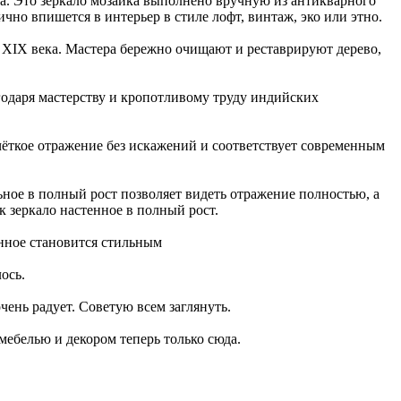
. Это зеркало мозаика выполнено вручную из антикварного
чно впишется в интерьер в стиле лофт, винтаж, эко или этно.
 XIX века. Мастера бережно очищают и реставрируют дерево,
годаря мастерству и кропотливому труду индийских
чёткое отражение без искажений и соответствует современным
ьное в полный рост позволяет видеть отражение полностью, а
 зеркало настенное в полный рост.
янное становится стильным
ось.
ень радует. Советую всем заглянуть.
мебелью и декором теперь только сюда.