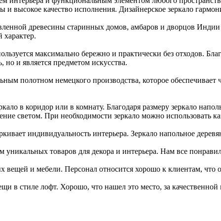
ем интерьера и функциональным элементом любого пространства
ы и высокое качество исполнения. Дизайнерское зеркало гармони
овленной древесины старинных домов, амбаров и дворцов Индии
 характер.
ользуется максимально бережно и практически без отходов. Бла
, но и является предметом искусства.
ьным полотном немецкого производства, которое обеспечивает 
кало в коридор или в комнату. Благодаря размеру зеркало напол
ние светом. При необходимости зеркало можно использовать как
ёркивает индивидуальность интерьера. Зеркало напольное дерев
уникальных товаров для декора и интерьера. Нам все понравил
вещей и мебели. Персонал относится хорошо к клиентам, что оч
 в стиле лофт. Хорошо, что нашел это место, за качественной 