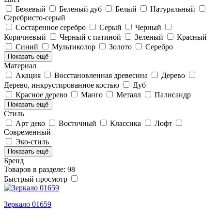
Бежевый
Беленый дуб
Белый
Натуральный
Серебристо-серый
Состаренное серебро
Серый
Черный
Коричневый
Черный с патиной
Зеленый
Красный
Синий
Мультиколор
Золото
Серебро
Показать ещё
Материал
Акация
Восстановленная древесина
Дерево
Дерево, инкрустированное костью
Дуб
Красное дерево
Манго
Металл
Палисандр
Показать ещё
Стиль
Арт деко
Восточный
Классика
Лофт
Современный
Эко-стиль
Показать ещё
Бренд
Товаров в разделе: 98
Быстрый просмотр
Зеркало 01659