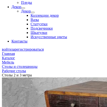
Пледы
Декор
Декор
Коллекции декор
Вазы
Статуэтки
Подсвечники
Шкатулки
Искусственные цветы
Контакты
войти
зарегистрироваться
Главная
Каталог
Мебель
Столы и столешницы
Рабочие столы
Столы 2 и 3 метра