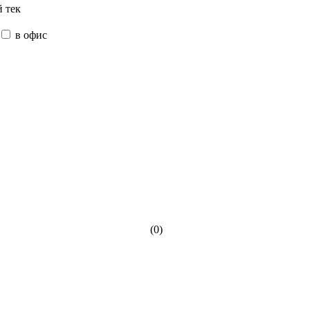
 тек
в офис
(0)