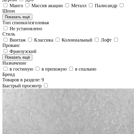
Манго
Массив акации
Металл
Палисандр
Шпон
Показать ещё
Тип спинки/изголовья
Не установлено
Стиль
Винтаж
Классика
Колониальный
Лофт
Прованс
Франзузский
Показать ещё
Назначение
в гостиную
в прихожую
в спальню
Бренд
Товаров в разделе: 9
Быстрый просмотр