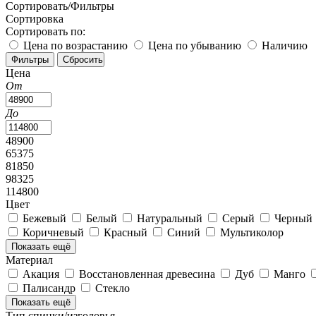
Сортировать/Фильтры
Сортировка
Сортировать по:
Цена по возрастанию
Цена по убыванию
Наличию
Цена
От
До
48900
65375
81850
98325
114800
Цвет
Бежевый
Белый
Натуральный
Серый
Черный
Коричневый
Красный
Синий
Мультиколор
Показать ещё
Материал
Акация
Восстановленная древесина
Дуб
Манго
Палисандр
Стекло
Показать ещё
Тип спинки/изголовья