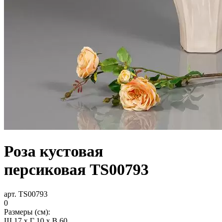
Роза кустовая
персиковая TS00793
арт. TS00793
0
Размеры (см):
Ш 17 x Г 10 x В 60