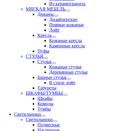
Из керамогранита
МЯГКАЯ МЕБЕЛЬ
Диваны
Дизайнерские
Прямые кожаные
Лофт
Кресла
Кожаные кресла
Каминные кресла
Пуфы
СТУЛЬЯ
Стулья
Кожаные стулья
Деревянные стулья
Барные стулья
В стиле лофт
Табуреты
ШКАФЫ/ТУМБЫ
Шкафы
Комоды
Тумбы
Светильники
Светильники
Подвесные
Настенные