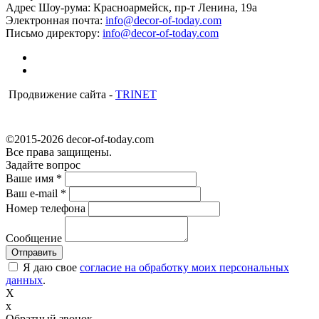
Адрес Шоу-рума:
Красноармейск, пр-т Ленина, 19а
Электронная почта:
info@decor-of-today.com
Письмо директору:
info@decor-of-today.com
Продвижение сайта -
TRINET
©2015-2026 decor-of-today.com
Все права защищены.
Задайте вопрос
Ваше имя
*
Ваш e-mail
*
Номер телефона
Сообщение
Я даю свое
согласие на обработку моих персональных
данных
.
X
x
Обратный звонок