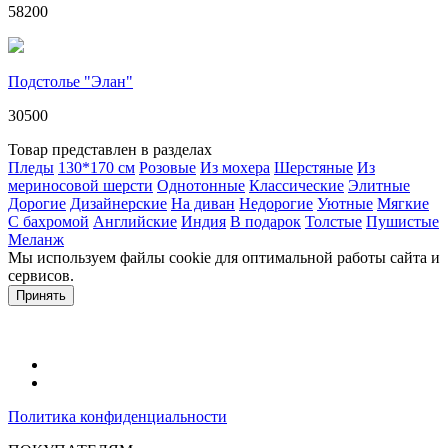
58200
Подстолье "Элан"
30500
Товар представлен в разделах
Пледы
130*170 см
Розовые
Из мохера
Шерстяные
Из
мериносовой шерсти
Однотонные
Классические
Элитные
Дорогие
Дизайнерские
На диван
Недорогие
Уютные
Мягкие
С бахромой
Английские
Индия
В подарок
Толстые
Пушистые
Меланж
Мы используем файлы cookie для оптимальной работы сайта и
сервисов.
Подробнее в политике конфидециальности.
Принять
Политика конфиденциальности