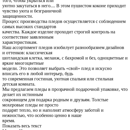
того, чтобы укрыться или
уютно закутаться в него.... В этом пушистом коконе приходит
чувство уюта и безграничной
защищенности.
Процесс производства пледов осуществляется с соблюдением
самых высоких стандартов
качества. Каждое изделие проходит строгий контроль на
соответствие заявленным
характеристикам.
Наш ассортимент пледов изобилует разнообразием дизайнов
и оттенков: классическая
шотландская клетка, меланж, с бахромой и без, одноцветные и
яркие многоцветные
модели. Это позволяет выбрать «свой» плед и искусно
вписать его в любой интерьер, будь
то современная гостиная, уютная спальня или стильная
детская комната.
Мы предлагаем пледы в прозрачной подарочной упаковке, что
делает их истинным
сокровищем для подарка родным и друзьям. Толстые
мохеровые пледы не просто
подарят тепло, но и наполнят атмосферу заботой и
нежностью, что особенно ценно в наше
время.
Показать весь текст