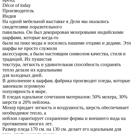
Décor of today
Производитель
Индия
На одной мебельной выставке в Дели мы оказались
свидетелями поразительного
павильона. Он был декорирован мохеровыми индийскими
шарфами, которые когда-то
были на пике моды и носились нашими отцами и дедами. Эти
шарфы не просто служили
аксессуаром, а были настоящим символом качества, стиля и
традиций. Их пушистая
текстура, легкость и удивительная способность сохранять
тепло делали их идеальными
для холодных дней.
В дополнение к шарфам, фабрика производит пледы, которые
завоевали огромную
популярность в мире.
В пледах идеальное сочетания материалов: 50% мохера, 30%
шерсти и 20% нейлона.
Мохер придает легкость и воздушность, шерсть обеспечивает
необходимое тепло, а
нейлон гарантирует сохранение формы и внешнего вида на
протяжении многих лет.
Размер пледа 170 см. на 130 см. делает его идеальным для